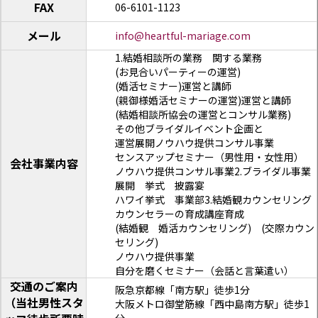
FAX
06-6101-1123
メール
info@heartful-mariage.com
1.結婚相談所の業務 関する業務
(お見合いパーティーの運営)
(婚活セミナー)運営と講師
(親御様婚活セミナーの運営)運営と講師
(結婚相談所協会の運営とコンサル業務)
その他ブライダルイベント企画と
運営展開ノウハウ提供コンサル事業
センスアップセミナー（男性用・女性用）
会社事業内容
ノウハウ提供コンサル事業2.ブライダル事業
展開 挙式 披露宴
ハワイ挙式 事業部3.結婚観カウンセリング
カウンセラーの育成講座育成
(結婚観 婚活カウンセリング) (交際カウン
セリング)
ノウハウ提供事業
自分を磨くセミナー（会話と言葉遣い）
交通のご案内
阪急京都線「南方駅」徒歩1分
（当社男性スタ
大阪メトロ御堂筋線「西中島南方駅」徒歩1