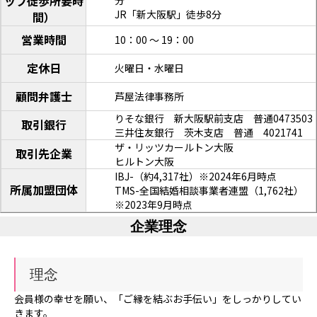
ッフ徒歩所要時
分
JR「新大阪駅」徒歩8分
間）
営業時間
10：00 ～ 19：00
定休日
火曜日・水曜日
顧問弁護士
芦屋法律事務所
りそな銀行 新大阪駅前支店 普通0473503
取引銀行
三井住友銀行 茨木支店 普通 4021741
ザ・リッツカールトン大阪
取引先企業
ヒルトン大阪
IBJ-（約4,317社）※2024年6月時点
所属加盟団体
TMS-全国結婚相談事業者連盟（1,762社）
※2023年9月時点
企業理念
理念
会員様の幸せを願い、「ご縁を結ぶお手伝い」をしっかりしてい
きます。